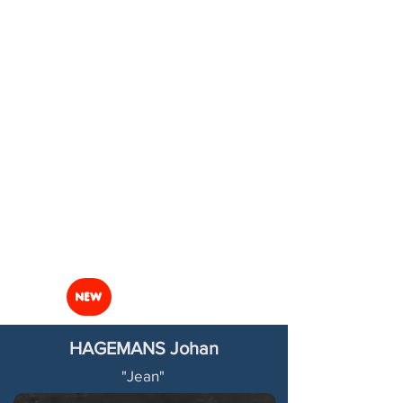
NEW
HAGEMANS Johan
"Jean"