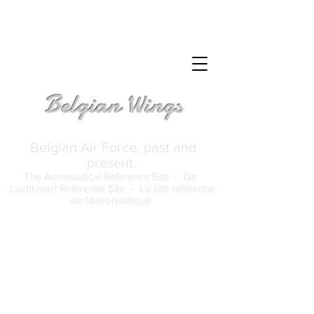
Belgian Wings
Belgian Air Force, past and
present.
The Aeronautical Reference Site -
De
Luchtvaart Referentie Site -
Le site référence
de l'Aéronautique