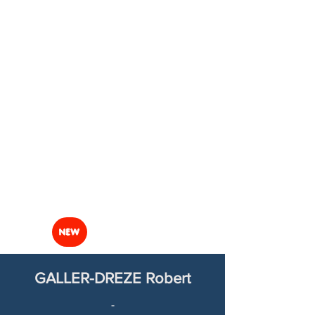
NEW
GALLER-DREZE Robert
-