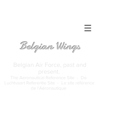
Belgian Wings
Belgian Air Force, past and
present.
The Aeronautical Reference Site -
De
Luchtvaart Referentie Site -
Le site référence
de l'Aéronautique