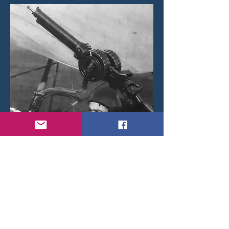
Lucien Ducastel in the Obeserver/Gunner