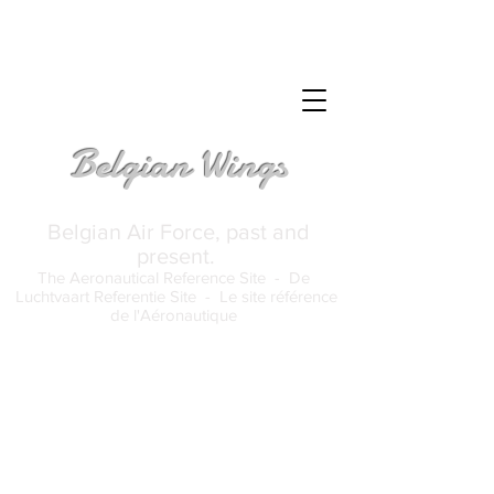
Belgian Wings
Belgian Air Force, past and
present.
The Aeronautical Reference Site -
De
Luchtvaart Referentie Site -
Le site référence
de l'Aéronautique