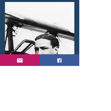
Paul Du Toict posing in a N° 6 Squadron