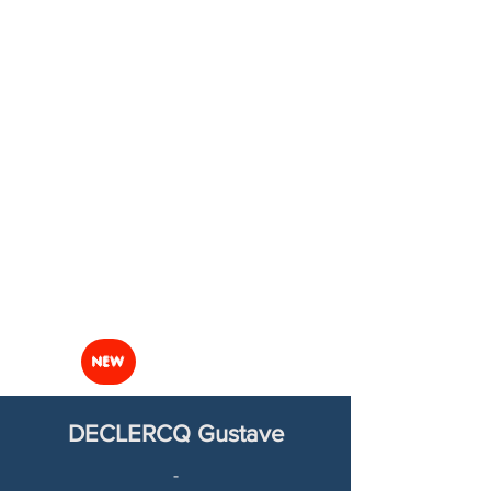
NEW
DECLERCQ Gustave
-