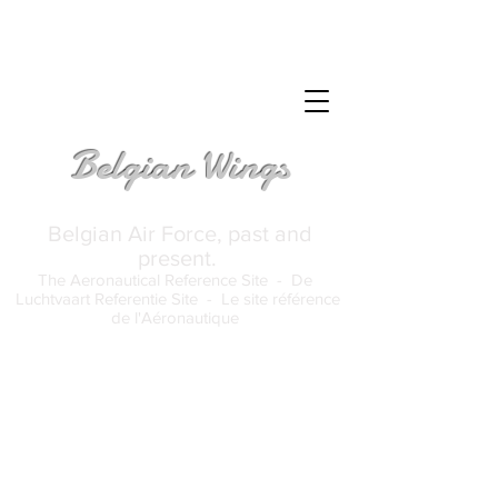
Belgian Wings
Belgian Air Force, past and
present.
The Aeronautical Reference Site -
De
Luchtvaart Referentie Site -
Le site référence
de l'Aéronautique