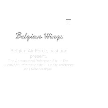
Belgian Wings
Belgian Air Force, past and
present.
The Aeronautical Reference Site -
De
Luchtvaart Referentie Site -
Le site référence
de l'Aéronautique