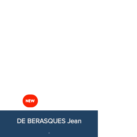
NEW
DE BERASQUES Jean
-